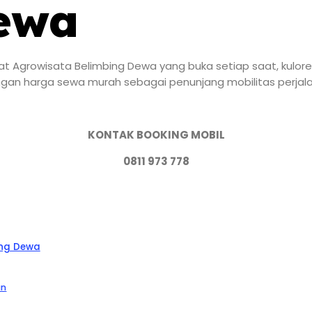
ewa
t Agrowisata Belimbing Dewa yang buka setiap saat, kulore
ngan harga sewa murah sebagai penunjang mobilitas perjal
KONTAK BOOKING MOBIL
0811 973 778
ing Dewa
an