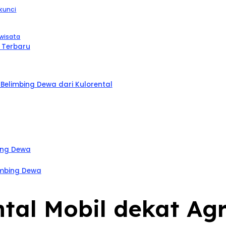
kunci
 wisata
 Terbaru
elimbing Dewa dari Kulorental
bing Dewa
imbing Dewa
tal Mobil dekat Ag