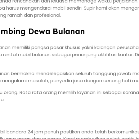
anda rencanakan dan leluasa memanage waktu perjalanan. M
pa harus mengendarai mobil sendiri. Supir kami akan men
ang ramah dan profesional.
limbing Dewa Bulanan
ulanan memiliki pangsa pasar khusus yakni kalangan perusah
ental mobil bulanan sebagai penunjang aktifitas kantor. Di s
nan bermakna mendelegasikan seluruh tanggung jawab main
 mengalami masalah, penyedia jasa dengan senang hati menc
uru orang. Rata rata orang memilih layanan ini sebagai sara
a.
l bandara 24 jam penuh pastikan anda telah berkomunikasi
aik yang aman dan nyaman. Kami memberikan paket gratis j