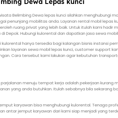
limbing Dewa Lepas kunci
wisata Belimbing Dewa lepas kunci silahkan menghubungi m
gai penunjang mobilitas anda. Layanan rental mobil lepas ku
oleh ruang privat yang lebih baik. Untuk itulah kami hadi
di Depok. Hubungi kulorental dan dapatkan jasa sewa mobil 
ari kulorental hanya tersedia bagi kalangan bisnis instansi
ginkan layanan sewa mobil lepas kunci, customer support
ngan. Cara tersebut kami lakukan agar kebutuhan transport
ka parjalanan menuju tempat kerja adalah pekerjaan kurang
anan yang anda butuhkan. Itulah sebabnya bila sekarang b
 jemput karyawan bisa menghubungi kulorental. Tenaga pr
an antar jemput karyawan dari kami siap menjadi yang terd