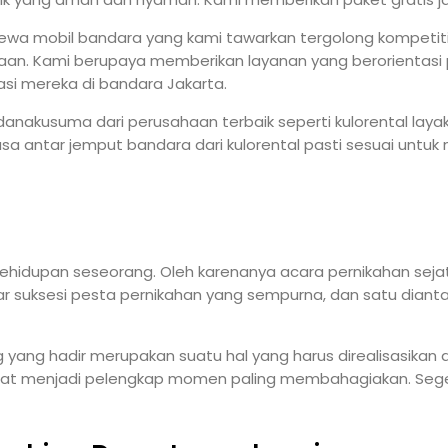
sewa mobil bandara yang kami tawarkan tergolong kompetiti
. Kami berupaya memberikan layanan yang berorientasi p
si mereka di bandara Jakarta.
anakusuma dari perusahaan terbaik seperti kulorental laya
Jasa antar jemput bandara dari kulorental pasti sesuai unt
ehidupan seseorang. Oleh karenanya acara pernikahan seja
r suksesi pesta pernikahan yang sempurna, dan satu diantar
ang hadir merupakan suatu hal yang harus direalisasikan d
at menjadi pelengkap momen paling membahagiakan. Seger