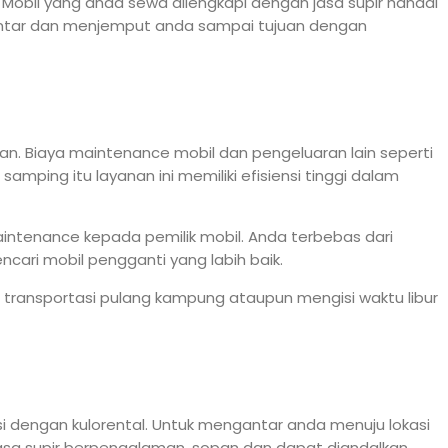
obil yang anda sewa dilengkapi dengan jasa supir handal
gantar dan menjemput anda sampai tujuan dengan
aan. Biaya maintenance mobil dan pengeluaran lain seperti
amping itu layanan ini memiliki efisiensi tinggi dalam
tenance kepada pemilik mobil. Anda terbebas dari
ari mobil pengganti yang labih baik.
na transportasi pulang kampung ataupun mengisi waktu libur
 dengan kulorental. Untuk mengantar anda menuju lokasi
asa supir berpengalaman, sopan dan dapat diandalkan.