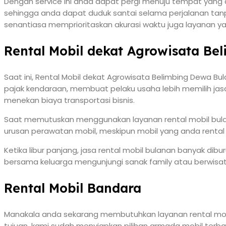
Dengan service ini anda dapat pergi menuju tempat yang 
sehingga anda dapat duduk santai selama perjalanan tan
senantiasa memprioritaskan akurasi waktu juga layanan y
Rental Mobil dekat Agrowisata Be
Saat ini, Rental Mobil dekat Agrowisata Belimbing Dewa B
pajak kendaraan, membuat pelaku usaha lebih memilih jasa r
menekan biaya transportasi bisnis.
Saat memutuskan menggunakan layanan rental mobil bula
urusan perawatan mobil, meskipun mobil yang anda rental
Ketika libur panjang, jasa rental mobil bulanan banyak dib
bersama keluarga mengunjungi sanak family atau berwisat
Rental Mobil Bandara
Manakala anda sekarang membutuhkan layanan rental mobi
tujuan, kami sudah menyiapkan pilihan armada mobil terb