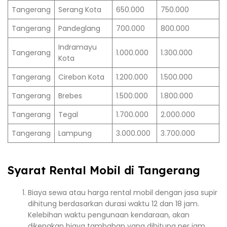
Tangerang
Serang Kota
650.000
750.000
Tangerang
Pandeglang
700.000
800.000
Indramayu
Tangerang
1.000.000
1.300.000
Kota
Tangerang
Cirebon Kota
1.200.000
1.500.000
Tangerang
Brebes
1.500.000
1.800.000
Tangerang
Tegal
1.700.000
2.000.000
Tangerang
Lampung
3.000.000
3.700.000
Syarat Rental Mobil di Tangerang
Biaya sewa atau harga rental mobil dengan jasa supir
dihitung berdasarkan durasi waktu 12 dan 18 jam.
Kelebihan waktu pengunaan kendaraan, akan
dikenakan biaya tambahan yang dihitung per jam.