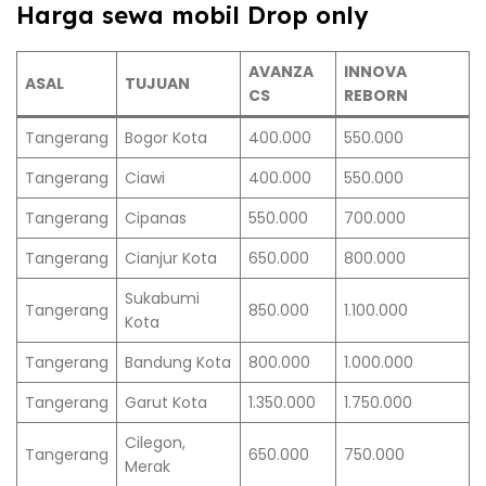
Harga sewa mobil Drop only
AVANZA
INNOVA
ASAL
TUJUAN
CS
REBORN
Tangerang
Bogor Kota
400.000
550.000
Tangerang
Ciawi
400.000
550.000
Tangerang
Cipanas
550.000
700.000
Tangerang
Cianjur Kota
650.000
800.000
Sukabumi
Tangerang
850.000
1.100.000
Kota
Tangerang
Bandung Kota
800.000
1.000.000
Tangerang
Garut Kota
1.350.000
1.750.000
Cilegon,
Tangerang
650.000
750.000
Merak