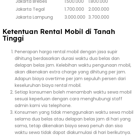
Jakarta
Brebes
1.500.000
1.800.000
Jakarta
Tegal
1.700.000
2.000.000
Jakarta
Lampung
3.000.000
3.700.000
Ketentuan Rental Mobil di Tanah
Tinggi
Penerapan harga rental mobil dengan jasa supir
dihitung berdasarkan durasi waktu dua belas dan
delapan belas jam. Kelebihan waktu pengunaan mobil,
akan dikenakan extra charge yang dihitung per jam.
Adapun biaya overtime per jam sepuluh persen dari
keseluruhan biaya rental mobil.
Setiap konsumen boleh menambah waktu sewa mobil
sesuai keperluan dengan cara menghubungi staff
admin kami via telephone.
Konsumen yang tidak menggunakan waktu sewa mobil
selama dua belas atau delapan belas jam di hari yang
sama, tetap dikenakan biaya sewa penuh dan sisa
waktu sewa tidak dapat diakumulasi di hari berikutnya.