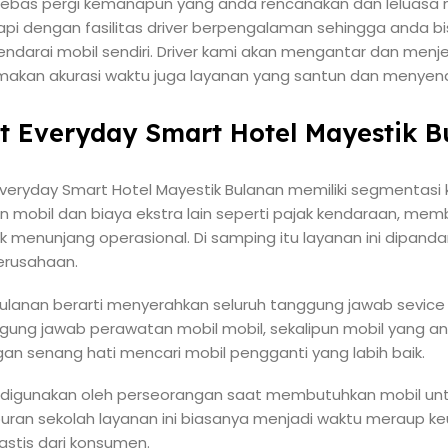
a bebas pergi kemanapun yang anda rencanakan dan leluasa
pi dengan fasilitas driver berpengalaman sehingga anda bi
ndarai mobil sendiri. Driver kami akan mengantar dan men
kan akurasi waktu juga layanan yang santun dan menyen
at Everyday Smart Hotel Mayestik 
Everyday Smart Hotel Mayestik Bulanan memiliki segmentasi k
mobil dan biaya ekstra lain seperti pajak kendaraan, memb
k menunjang operasional. Di samping itu layanan ini dipanda
erusahaan.
 bulanan berarti menyerahkan seluruh tanggung jawab sevice
ung jawab perawatan mobil mobil, sekalipun mobil yang a
an senang hati mencari mobil pengganti yang labih baik.
i digunakan oleh perseorangan saat membutuhkan mobil unt
liburan sekolah layanan ini biasanya menjadi waktu meraup 
astis dari konsumen.