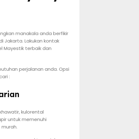
angkan manakala anda berfikir
 Jakarta. Lakukan kontak
l Mayestik terbaik dan
utuhan perjalanan anda. Opsi
ari :
arian
hawatir, kulorental
supir untuk memenuhi
a murah.