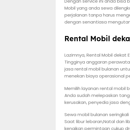
Dengan service ini anda bis
Mobil yang anda sewa dilengka
perjalanan tanpa harus menge
dengan senantiasa mengutama
Rental Mobil dek
Lazimnya, Rental Mobil dekat 
Tingginya anggaran perawatan 
jasa rental mobil bulanan untu
menekan biaya operasional p
Memilih layanan rental mobil
Anda sudah melepaskan tangg
kerusakan, penyedia jasa deng
Sewa mobil bulanan seringkal
Saat libur lebaran,Natal dan 
kenaikan permintaan cukup dr